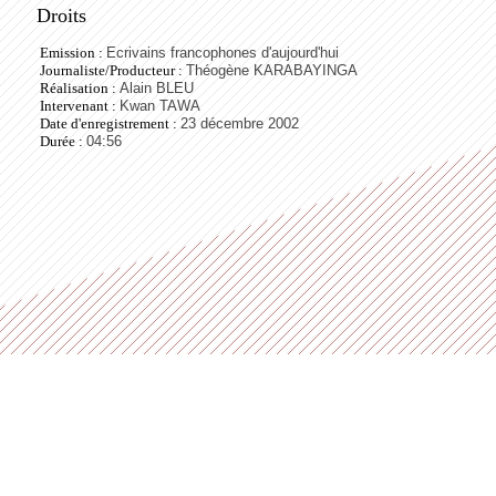
Droits
Emission :
Ecrivains francophones d'aujourd'hui
Journaliste/Producteur :
Théogène KARABAYINGA
Réalisation :
Alain BLEU
Intervenant :
Kwan TAWA
Date d'enregistrement :
23 décembre 2002
Durée :
04:56